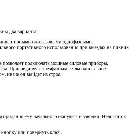
жны два варианта:
, инверторными или газовыми однофазными
бильного портативного использования при выездах на пикник
ие позволяет подключать мощные силовые приборы,
осы. Присоединяя к трехфазным сетям однофазное
м, иначе он выйдет из строя.
ля придания ему начального импульса и заводки. Недостаток
ь кнопку или повернуть ключ.