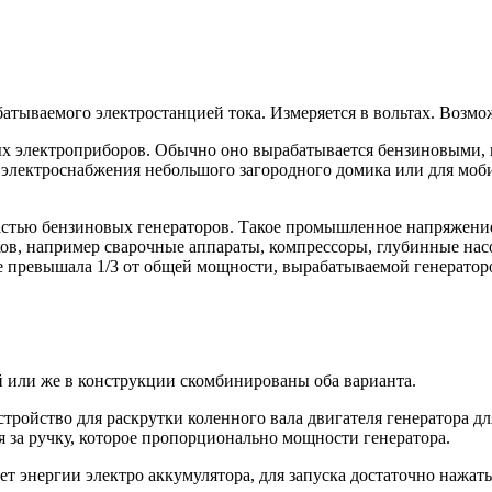
атываемого электростанцией тока. Измеряется в вольтах. Возмо
ых электроприборов. Обычно оно вырабатывается бензиновыми
я электроснабжения небольшого загородного домика или для мо
 частью бензиновых генераторов. Такое промышленное напряжен
в, например сварочные аппараты, компрессоры, глубинные нас
не превышала 1/3 от общей мощности, вырабатываемой генераторо
й или же в конструкции скомбинированы оба варианта.
стройство для раскрутки коленного вала двигателя генератора д
я за ручку, которое пропорционально мощности генератора.
чет энергии электро аккумулятора, для запуска достаточно нажат