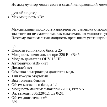
Но аккумулятор может сесть в самый неподходящий момент
ручной стартер
Max мощность, кВт
Максимальная мощность характеризует суммарную мощност
значение он не сможет, так как максимальная мощность 
Поэтому максимальная мощность превышает указанную н
5,5
Емкость топливного бака, л
25
Мощность номинальная при 220 В, кВт
5
Модель двигателя
OHV 13 HP
Автозапуск (АВР)
нет
Дисплей
нет
Обмотка альтернатора двигателя
медь
Тип кожуха
открытый
Вид топлива
бензин
Объем масляного бака, л
1.1
Мощность максимальная при 220 В, кВт
5.5
Эл. выходы 380/220/12, шт
0/2/1
Объем двигателя, см³
389