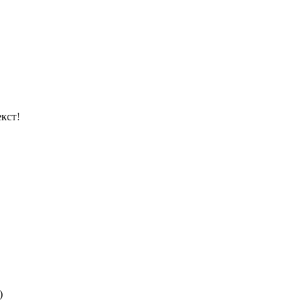
кст!
)