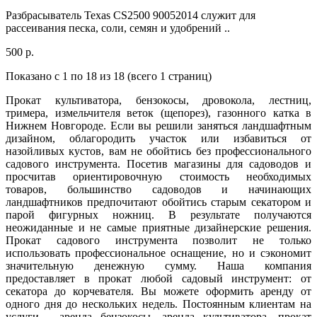
Разбрасыватель Texas CS2500 90052014 служит для
рассеивания песка, соли, семян и удобрений ..
500 р.
Показано с 1 по 18 из 18 (всего 1 страниц)
Прокат культиватора, бензокосы, дровокола, лестниц,
тримера, измельчителя веток (щепорез), газонного катка в
Нижнем Новгороде. Если вы решили заняться ландшафтным
дизайном, облагородить участок или избавиться от
назойливых кустов, вам не обойтись без профессионального
садового инструмента. Посетив магазины для садоводов и
просчитав ориентировочную стоимость необходимых
товаров, большинство садоводов и начинающих
ландшафтников предпочитают обойтись старым секатором и
парой фигурных ножниц. В результате получаются
неожиданные и не самые приятные дизайнерские решения.
Прокат садового инструмента позволит не только
использовать профессиональное оснащение, но и сэкономит
значительную денежную сумму. Наша компания
предоставляет в прокат любой садовый инструмент: от
секатора до корчевателя. Вы можете оформить аренду от
одного дня до нескольких недель. Постоянным клиентам на
услуги - аренда бензокосы, аренда культиватора, прокат