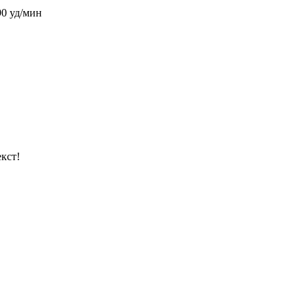
90 уд/мин
кст!