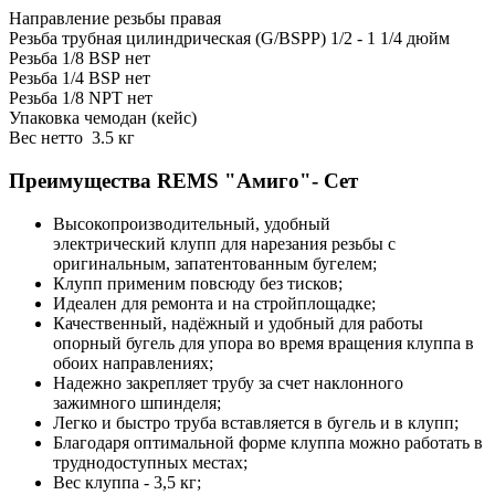
Направление резьбы
правая
Резьба трубная цилиндрическая (G/BSPP)
1/2 - 1 1/4 дюйм
Резьба 1/8 BSP
нет
Резьба 1/4 BSP
нет
Резьба 1/8 NPT
нет
Упаковка
чемодан (кейс)
Вес нетто
3.5 кг
Преимущества REMS "Амиго"- Сет
Высокопроизводительный, удобный
электрический клупп для нарезания резьбы с
оригинальным, запатентованным бугелем;
Клупп применим повсюду без тисков;
Идеален для ремонта и на стройплощадке;
Качественный, надёжный и удобный для работы
опорный бугель для упора во время вращения клуппа в
обоих направлениях;
Надежно закрепляет трубу за счет наклонного
зажимного шпинделя;
Легко и быстро труба вставляется в бугель и в клупп;
Благодаря оптимальной форме клуппа можно работать в
труднодоступных местах;
Вес клуппа - 3,5 кг;