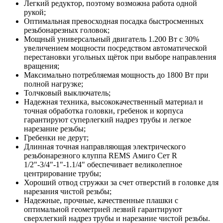
Легкий редуктор, поэтому возможна работа одной
рукой;
Оптимальная превосходная посадка быстросменных
резьбонарезных головок;
Мощный универсальный двигатель 1.200 Вт с 30%
увеличением мощности посредством автоматической
перестановки угольных щёток при выборе направления
вращения;
Максимально потребляемая мощность до 1800 Вт при
полной нагрузке;
Толчковый выключатель;
Надежная техника, высококачественный материал и
точная обработка головки, гребенок и корпуса
гарантируют суперлегкий надрез трубы и легкое
нарезание резьбы;
Гребенки не дерут;
Длинная точная направляющая электрического
резьбонарезного клуппа REMS Амиго Сет R
1/2"-3/4"-1"-1.1/4" обеспечивает великолепное
центрирование трубы;
Хороший отвод стружки за счет отверстий в головке для
нарезания чистой резьбы;
Надежные, прочные, качественные плашки с
оптимальной геометрией лезвий гарантируют
сверхлегкий надрез трубы и нарезание чистой резьбы.